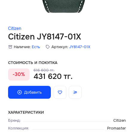
Скидки
Аксессуары
Citizen
Citizen JY8147-01X
Наличие:
Есть
Артикул:
JY8147-01X
Главная
О нас
СТОИМОСТЬ И ПОКУПКА
616 600 тг.
-30%
431 620 тг.
Доставка и оплата
Блог
Добавить
Сервисный центр
ХАРАКТЕРИСТИКИ
Бренд
:
Citizen
Коллекция
:
Promaster