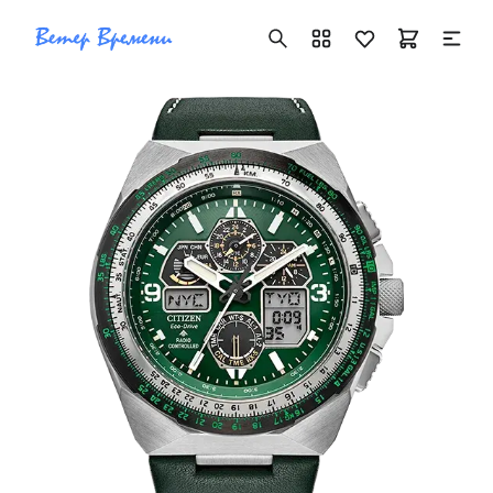
+7 ( 705 ) 181-42-50
info@vetervremeni.kz
Авторизация
Каталог
Мужские часы
Женские часы