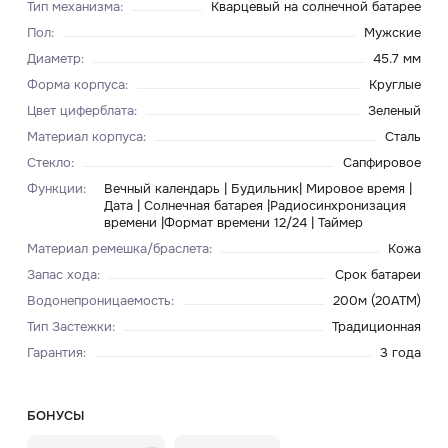
Тип механизма
:
Кварцевый на солнечной батарее
Пол
:
Мужские
Диаметр
:
45.7 мм
Форма корпуса
:
Круглые
Цвет циферблата
:
Зеленый
Материал корпуса
:
Сталь
Стекло
:
Сапфировое
Функции
:
Вечный календарь | Будильник| Мировое время |
Дата | Солнечная батарея |Радиосинхронизация
времени |Формат времени 12/24 | Таймер
Материал ремешка/браслета
:
Кожа
Запас хода
:
Срок батареи
Водонепроницаемость
:
200м (20ATM)
Тип Застежки
:
Традиционная
Гарантия
:
3 года
БОНУСЫ