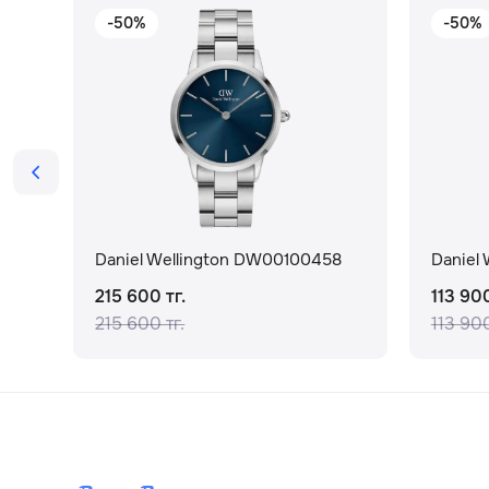
-50%
-50%
Daniel Wellington DW00100458
Daniel
215 600 тг.
113 900
215 600 тг.
113 900