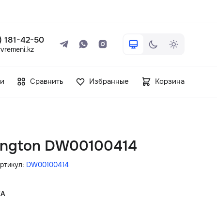
 ) 181-42-50
vremeni.kz
+7 ( 705 ) 181-42-50
и
Сравнить
Избранные
Корзина
info@vetervremeni.kz
Авторизация
lington DW00100414
Каталог
ртикул:
DW00100414
Мужские часы
КА
Женские часы