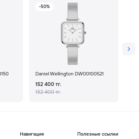
-50%
-
0150
Daniel Wellington DW00100521
Dan
152 400 тг.
177
152 400 тг.
177
Навигация
Полезные ссылки