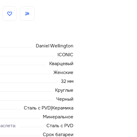
Скидки
Аксессуары
Daniel Wellington
Главная
ICONIC
Кварцевый
О нас
Женские
32 мм
Доставка и оплата
Круглые
Черный
Блог
Сталь с PVD|Керамика
Сервисный центр
Минеральное
аслета
:
Сталь с PVD
Срок батареи