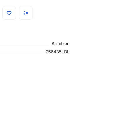
Скидки
Аксессуары
Armitron
Главная
256435LBL
О нас
Доставка и оплата
Блог
Сервисный центр