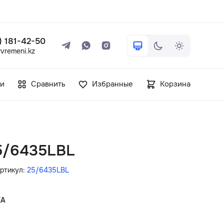
 ) 181-42-50
vremeni.kz
+7 ( 705 ) 181-42-50
и
Сравнить
Избранные
Корзина
info@vetervremeni.kz
Авторизация
25/6435LBL
Каталог
ртикул:
25/6435LBL
Мужские часы
КА
Женские часы