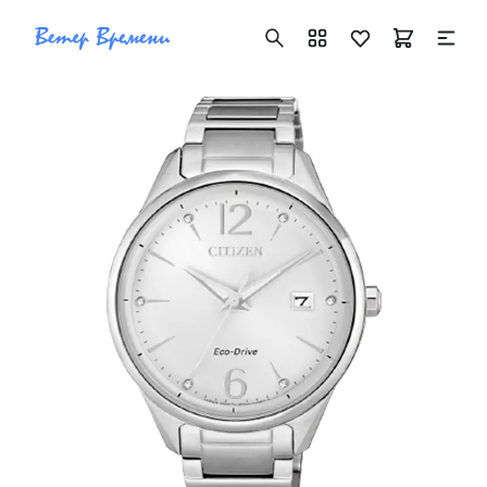
+7 ( 705 ) 181-42-50
info@vetervremeni.kz
Авторизация
Каталог
Мужские часы
Женские часы