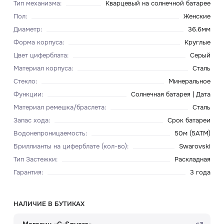
Тип механизма
:
Кварцевый на солнечной батарее
Пол
:
Женские
Диаметр
:
36.6мм
Форма корпуса
:
Круглые
Цвет циферблата
:
Серый
Материал корпуса
:
Сталь
Стекло
:
Минеральное
Функции
:
Солнечная батарея | Дата
Материал ремешка/браслета
:
Сталь
Запас хода
:
Срок батареи
Водонепроницаемость
:
50м (5ATM)
Бриллианты на циферблате (кол-во)
:
Swarovski
Тип Застежки
:
Раскладная
Гарантия
:
3 года
НАЛИЧИЕ В БУТИКАХ