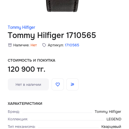
Скидки
Аксессуары
Tommy Hilfiger
Tommy Hilfiger 1710565
Наличие:
Нет
Артикул:
1710565
Главная
О нас
СТОИМОСТЬ И ПОКУПКА
120 900 тг.
Доставка и оплата
Нет в наличии
Блог
Сервисный центр
ХАРАКТЕРИСТИКИ
Бренд
:
Tommy Hilfiger
Коллекция
:
LEGEND
Тип механизма
:
Кварцевый