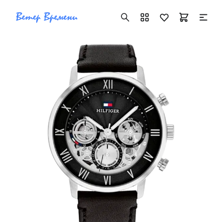
+7 ( 705 ) 181-42-50
info@vetervremeni.kz
Авторизация
Каталог
Мужские часы
Женские часы