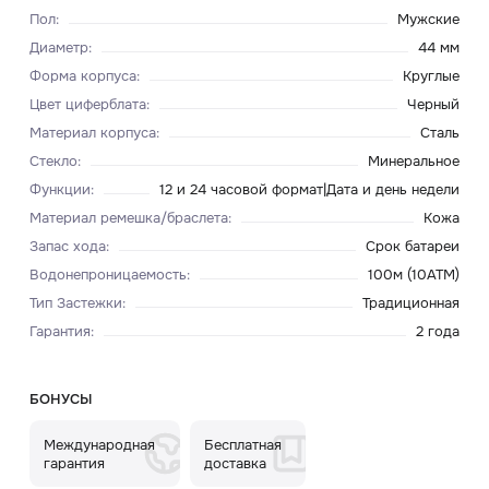
Пол
:
Мужские
Диаметр
:
44 мм
Форма корпуса
:
Круглые
Цвет циферблата
:
Черный
Материал корпуса
:
Сталь
Стекло
:
Минеральное
Функции
:
12 и 24 часовой формат|Дата и день недели
Материал ремешка/браслета
:
Кожа
Запас хода
:
Срок батареи
Водонепроницаемость
:
100м (10ATM)
Тип Застежки
:
Традиционная
Гарантия
:
2 года
БОНУСЫ
Международная
Бесплатная
гарантия
доставка