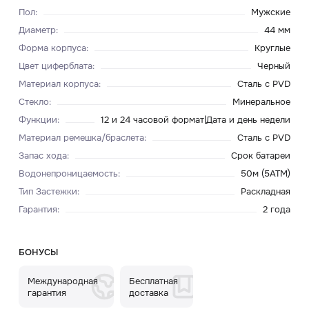
Пол
:
Мужские
Диаметр
:
44 мм
Форма корпуса
:
Круглые
Цвет циферблата
:
Черный
Материал корпуса
:
Сталь с PVD
Стекло
:
Минеральное
Функции
:
12 и 24 часовой формат|Дата и день недели
Материал ремешка/браслета
:
Сталь с PVD
Запас хода
:
Срок батареи
Водонепроницаемость
:
50м (5ATM)
Тип Застежки
:
Раскладная
Гарантия
:
2 года
БОНУСЫ
Международная
Бесплатная
гарантия
доставка