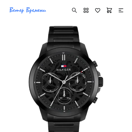
+7 ( 705 ) 181-42-50
info@vetervremeni.kz
Авторизация
Каталог
Мужские часы
Женские часы