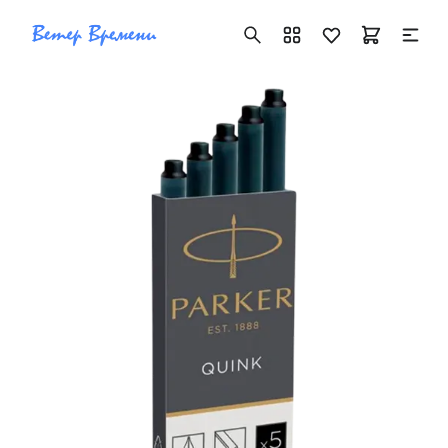
+7 ( 705 ) 181-42-50
info@vetervremeni.kz
Авторизация
Каталог
Мужские часы
Женские часы