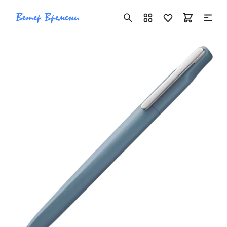
+7 ( 705 ) 181-42-50
info@vetervremeni.kz
Авторизация
Каталог
Мужские часы
Женские часы