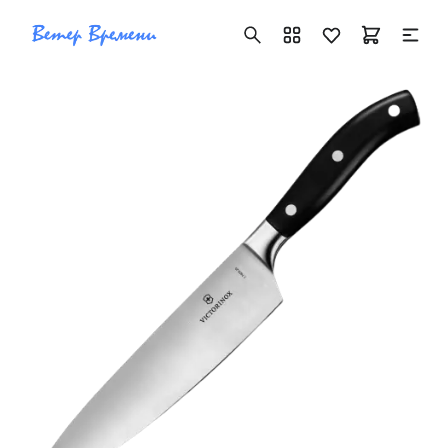
+7 ( 705 ) 181-42-50
info@vetervremeni.kz
Авторизация
Каталог
Мужские часы
Женские часы