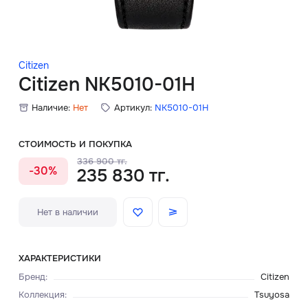
Скидки
Аксессуары
Citizen
Citizen NK5010-01H
Наличие:
Нет
Артикул:
NK5010-01H
Главная
О нас
СТОИМОСТЬ И ПОКУПКА
336 900 тг.
-30%
235 830 тг.
Доставка и оплата
Блог
Нет в наличии
Сервисный центр
ХАРАКТЕРИСТИКИ
Бренд
:
Citizen
Коллекция
:
Tsuyosa