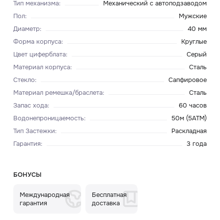
Тип механизма
:
Механический с автоподзаводом
Пол
:
Мужские
Диаметр
:
40 мм
Форма корпуса
:
Круглые
Цвет циферблата
:
Серый
Материал корпуса
:
Сталь
Стекло
:
Сапфировое
Материал ремешка/браслета
:
Сталь
Запас хода
:
60 часов
Водонепроницаемость
:
50м (5ATM)
Тип Застежки
:
Раскладная
Гарантия
:
3 года
БОНУСЫ
Международная
Бесплатная
гарантия
доставка