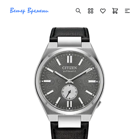
+7 ( 705 ) 181-42-50
info@vetervremeni.kz
Авторизация
Каталог
Мужские часы
Женские часы