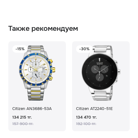
Также рекомендуем
-15%
-30%
Citizen AN3686-53A
Citizen AT2240-51E
134 215 тг.
134 470 тг.
157 900 тг.
192 100 тг.