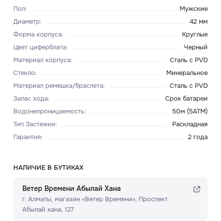
Пол
:
Мужские
Диаметр
:
42 мм
Форма корпуса
:
Круглые
Цвет циферблата
:
Черный
Материал корпуса
:
Сталь с PVD
Стекло
:
Минеральное
Материал ремешка/браслета
:
Сталь с PVD
Запас хода
:
Срок батареи
Водонепроницаемость
:
50м (5ATM)
Тип Застежки
:
Раскладная
Гарантия
:
2 года
НАЛИЧИЕ В БУТИКАХ
Ветер Времени Абылай Хана
г. Алматы, ​магазин «Ветер Времени»​, Проспект
Абылай хана, 127