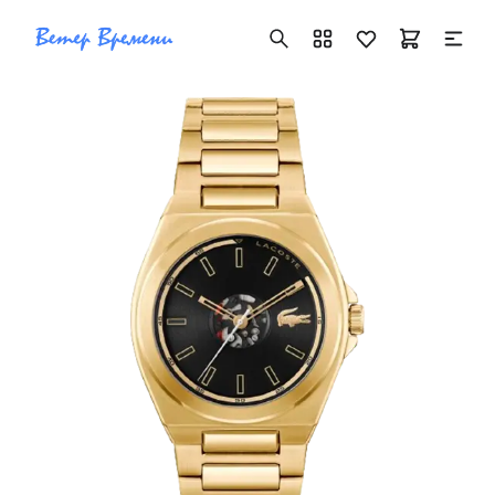
+7 ( 705 ) 181-42-50
info@vetervremeni.kz
Авторизация
Каталог
Мужские часы
Женские часы