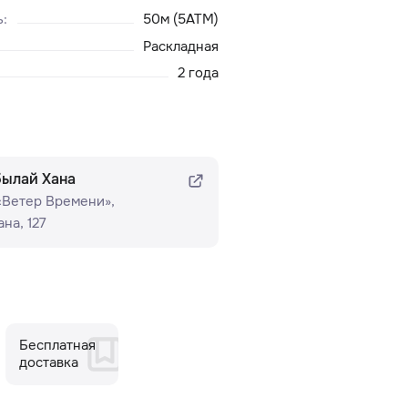
ь
:
50м (5ATM)
Раскладная
2 года
былай Хана
 «Ветер Времени»​,
на, 127
Бесплатная
доставка