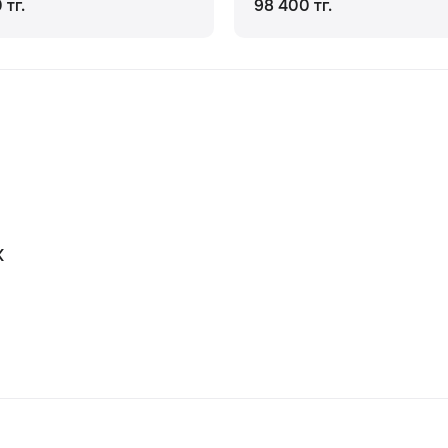
 тг.
98 400 тг.
К