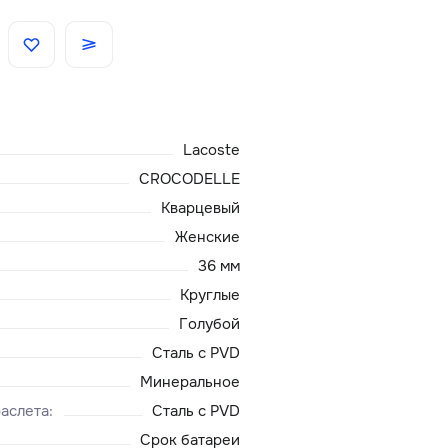
Скидки
Аксессуары
Lacoste
Главная
CROCODELLE
Кварцевый
О нас
Женские
36 мм
Доставка и оплата
Круглые
Голубой
Блог
Сталь с PVD
Сервисный центр
Минеральное
аслета
:
Сталь с PVD
Срок батареи