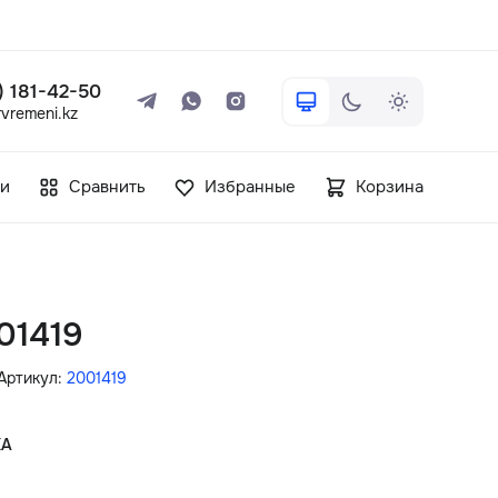
 ) 181-42-50
vremeni.kz
+7 ( 705 ) 181-42-50
и
Сравнить
Избранные
Корзина
info@vetervremeni.kz
Авторизация
01419
Каталог
Артикул:
2001419
Мужские часы
КА
Женские часы