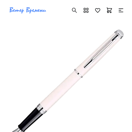
+7 ( 705 ) 181-42-50
info@vetervremeni.kz
Авторизация
Каталог
Мужские часы
Женские часы