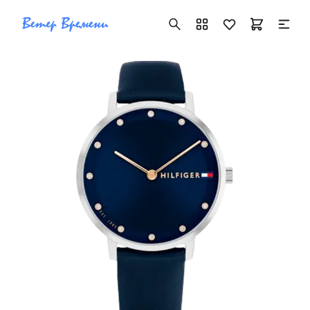
+7 ( 705 ) 181-42-50
info@vetervremeni.kz
Авторизация
Каталог
Мужские часы
Женские часы