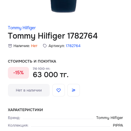
Скидки
Аксессуары
Tommy Hilfiger
Tommy Hilfiger 1782764
Наличие:
Нет
Артикул:
1782764
Главная
О нас
СТОИМОСТЬ И ПОКУПКА
74 100 тг.
-15%
63 000 тг.
Доставка и оплата
Блог
Нет в наличии
Сервисный центр
ХАРАКТЕРИСТИКИ
Бренд
:
Tommy Hilfiger
Коллекция
:
PIPPA