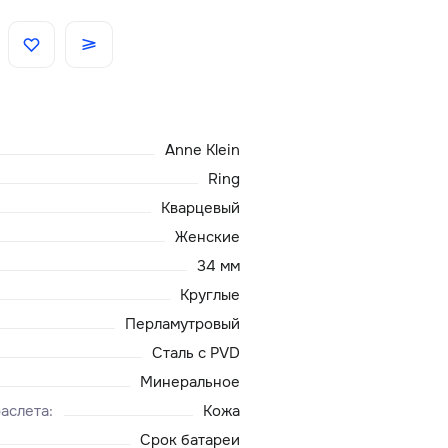
Скидки
Аксессуары
Anne Klein
Главная
Ring
Кварцевый
О нас
Женские
34 мм
Доставка и оплата
Круглые
Перламутровый
Блог
Сталь с PVD
Сервисный центр
Минеральное
аслета
:
Кожа
Срок батареи