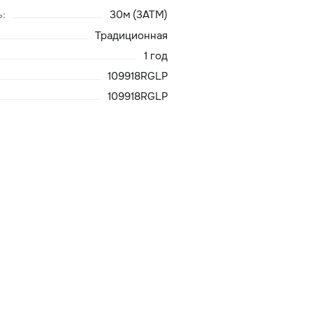
ь
:
30м (3ATM)
Традиционная
1 год
109918RGLP
109918RGLP