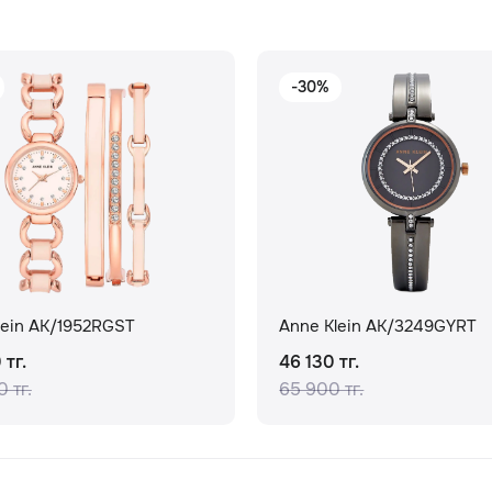
-30%
lein AK/1952RGST
Anne Klein AK/3249GYRT
 тг.
46 130 тг.
 тг.
65 900 тг.