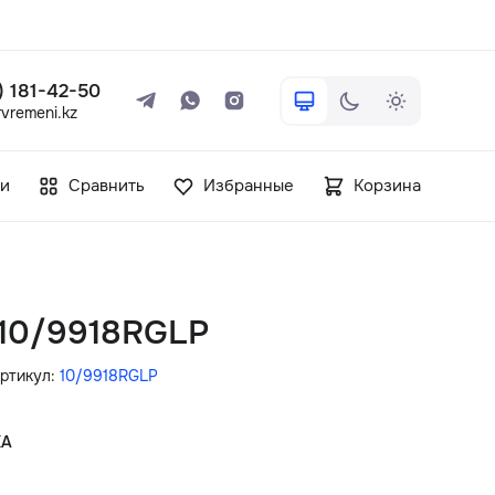
 ) 181-42-50
vremeni.kz
+7 ( 705 ) 181-42-50
и
Сравнить
Избранные
Корзина
info@vetervremeni.kz
Авторизация
 10/9918RGLP
Каталог
ртикул:
10/9918RGLP
Мужские часы
КА
Женские часы