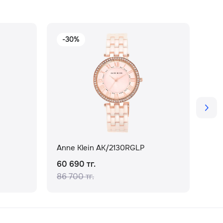
-30%
-
Anne Klein AK/2130RGLP
Ann
60 690 тг.
72 
86 700 тг.
104