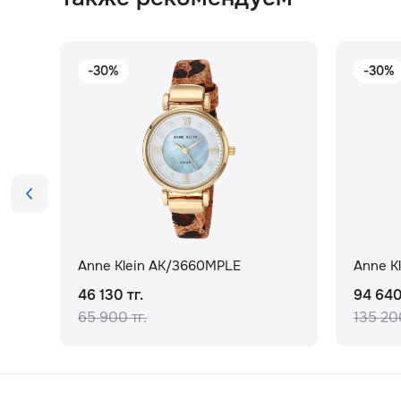
-30%
-30%
Anne Klein AK/3660MPLE
Anne K
46 130 тг.
94 640
65 900 тг.
135 200