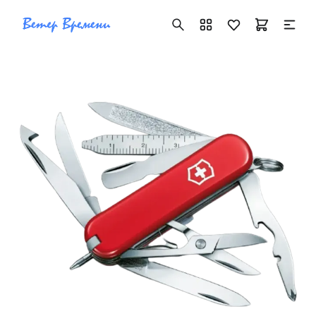
+7 ( 705 ) 181-42-50
info@vetervremeni.kz
Авторизация
Каталог
Мужские часы
Женские часы