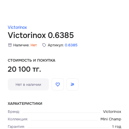
Скидки
Аксессуары
Victorinox
Victorinox 0.6385
Наличие:
Нет
Артикул:
0.6385
Главная
О нас
СТОИМОСТЬ И ПОКУПКА
20 100 тг.
Доставка и оплата
Нет в наличии
Блог
Сервисный центр
ХАРАКТЕРИСТИКИ
Бренд
:
Victorinox
Коллекция
:
Mini Champ
Гарантия
:
1 год