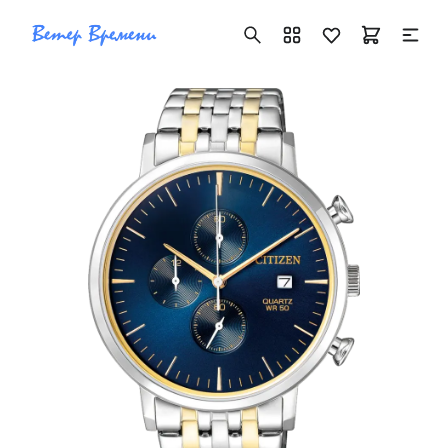
+7 ( 705 ) 181-42-50
info@vetervremeni.kz
Авторизация
Каталог
Мужские часы
Женские часы