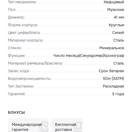
Тип механизма
:
Кварцевый
Пол
:
Мужские
Диаметр
:
41 мм
Форма корпуса
:
Круглые
Цвет циферблата
:
Синий
Материал корпуса
:
Сталь
Стекло
:
Минеральное
Функции
:
Число месяца|Секундомер|Хронограф
Материал ремешка/браслета
:
Сталь
Запас хода
:
Срок батареи
Водонепроницаемость
:
50м (5ATM)
Тип Застежки
:
Раскладная
Гарантия
:
3 года
БОНУСЫ
Международная
Бесплатная
гарантия
доставка