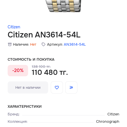
Скидки
Аксессуары
Citizen
Citizen AN3614-54L
Наличие:
Нет
Артикул:
AN3614-54L
Главная
О нас
СТОИМОСТЬ И ПОКУПКА
138 100 тг.
-20%
110 480 тг.
Доставка и оплата
Блог
Нет в наличии
Сервисный центр
ХАРАКТЕРИСТИКИ
Бренд
:
Citizen
Коллекция
:
Chronograph