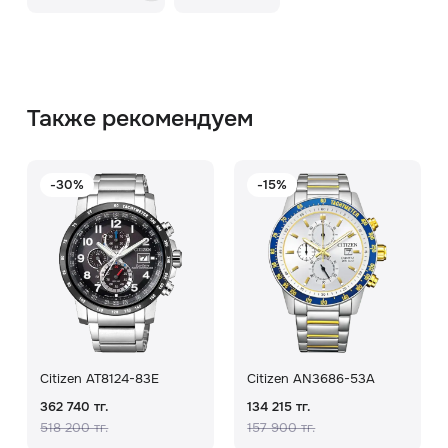
Также рекомендуем
-30%
-15%
Citizen AT8124-83E
Citizen AN3686-53A
362 740 тг.
134 215 тг.
518 200 тг.
157 900 тг.