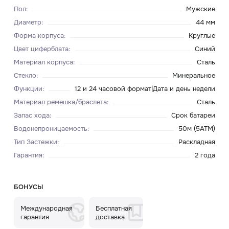
Пол
:
Мужские
Диаметр
:
44 мм
Форма корпуса
:
Круглые
Цвет циферблата
:
Синий
Материал корпуса
:
Сталь
Стекло
:
Минеральное
Функции
:
12 и 24 часовой формат|Дата и день недели
Материал ремешка/браслета
:
Сталь
Запас хода
:
Срок батареи
Водонепроницаемость
:
50м (5ATM)
Тип Застежки
:
Раскладная
Гарантия
:
2 года
БОНУСЫ
Международная
Бесплатная
гарантия
доставка