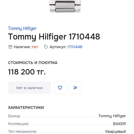
Скидки
Аксессуары
Tommy Hilfiger
Tommy Hilfiger 1710448
Наличие:
Нет
Артикул:
1710448
Главная
О нас
СТОИМОСТЬ И ПОКУПКА
118 200 тг.
Доставка и оплата
Нет в наличии
Блог
Сервисный центр
ХАРАКТЕРИСТИКИ
Бренд
:
Tommy Hilfiger
Коллекция
:
BAKER
Тип механизма
:
Кварцевый