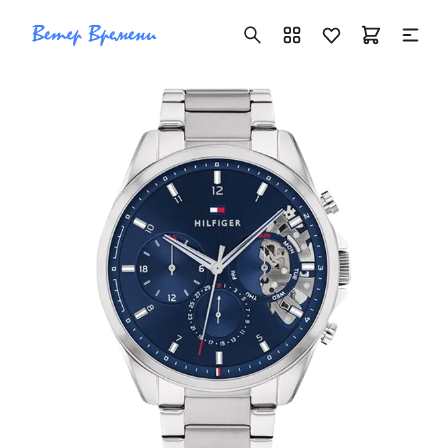
+7 ( 705 ) 181-42-50
info@vetervremeni.kz
Авторизация
Каталог
Мужские часы
Женские часы