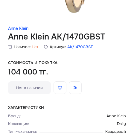
Скидки
Аксессуары
Anne Klein
Anne Klein AK/1470GBST
Наличие:
Нет
Артикул:
AK/1470GBST
Главная
О нас
СТОИМОСТЬ И ПОКУПКА
104 000 тг.
Доставка и оплата
Нет в наличии
Блог
Сервисный центр
ХАРАКТЕРИСТИКИ
Бренд
:
Anne Klein
Коллекция
:
Daily
Тип механизма
:
Кварцевый