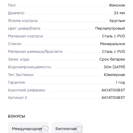
Пол
:
Женские
Диаметр
:
33 мм
Форма корпуса
:
Круглые
Цвет циферблата
:
Перламутровый
Материал корпуса
:
Сталь с PVD
Стекло
:
Минеральное
Материал ремешка/браслета
:
Сталь с PVD
Запас хода
:
Срок батареи
Водонепроницаемость
:
30м (3ATM)
Тип Застежки
:
Ювелирная
Гарантия
:
1 год
Короткий референс
:
AK1470GBST
Артикул 2
:
AK1470GBST
БОНУСЫ
Международная
Бесплатная