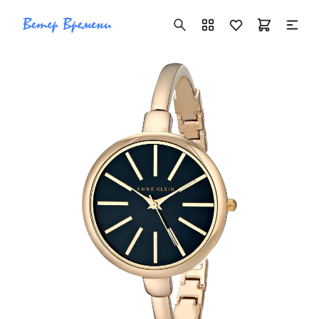
+7 ( 705 ) 181-42-50
info@vetervremeni.kz
Авторизация
Каталог
Мужские часы
Женские часы