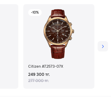
-10%
-
Citizen AT2573-07X
Cit
249 300 тг.
143
277 000 тг.
204