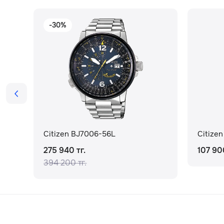
-30%
Citizen BJ7006-56L
Citizen
275 940 тг.
107 900
394 200 тг.