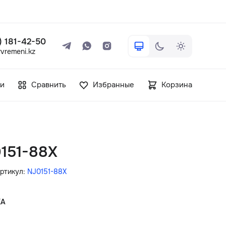
 ) 181-42-50
vremeni.kz
+7 ( 705 ) 181-42-50
и
Сравнить
Избранные
Корзина
info@vetervremeni.kz
Авторизация
0151-88X
Каталог
ртикул:
NJ0151-88X
Мужские часы
КА
Женские часы