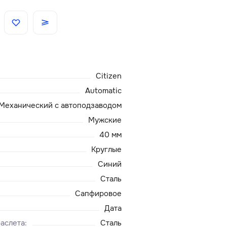
Скидки
Аксессуары
Citizen
Главная
Automatic
Механический с автоподзаводом
О нас
Мужские
40 мм
Доставка и оплата
Круглые
Синий
Блог
Сталь
Сервисный центр
Сапфировое
Дата
аслета
:
Сталь