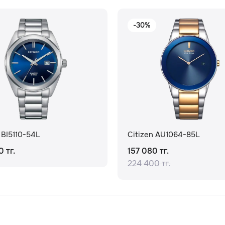
-30%
 BI5110-54L
Citizen AU1064-85L
 тг.
157 080 тг.
224 400 тг.