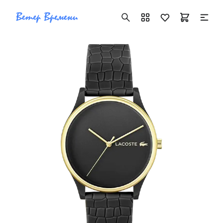
+7 ( 705 ) 181-42-50
info@vetervremeni.kz
Авторизация
Каталог
Мужские часы
Женские часы