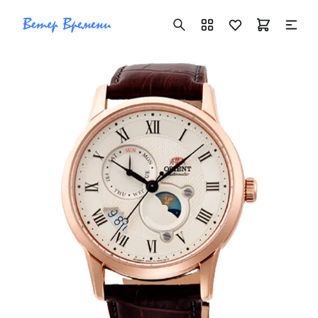
+7 ( 705 ) 181-42-50
info@vetervremeni.kz
Авторизация
Каталог
Мужские часы
Женские часы