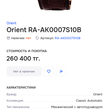
Скидки
Аксессуары
Orient
Orient RA-AK0007S10B
Наличие:
Нет
Артикул:
RA-AK0007S10B
Главная
О нас
СТОИМОСТЬ И ПОКУПКА
260 400 тг.
Доставка и оплата
Нет в наличии
Блог
Сервисный центр
ХАРАКТЕРИСТИКИ
Бренд
:
Orient
Коллекция
:
Classic Automatic
Тип механизма
:
Механический с автоподзаводом