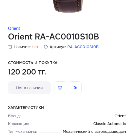
Скидки
Аксессуары
Orient
Orient RA-AC0010S10B
Наличие:
Нет
Артикул:
RA-AC0010S10B
Главная
О нас
СТОИМОСТЬ И ПОКУПКА
120 200 тг.
Доставка и оплата
Нет в наличии
Блог
Сервисный центр
ХАРАКТЕРИСТИКИ
Бренд
:
Orient
Коллекция
:
Classic Automatic
Тип механизма
:
Механический с автоподзаводом