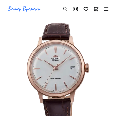
+7 ( 705 ) 181-42-50
info@vetervremeni.kz
Авторизация
Каталог
Мужские часы
Женские часы