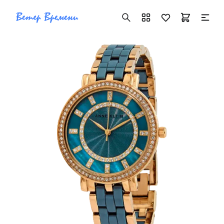
+7 ( 705 ) 181-42-50
info@vetervremeni.kz
Авторизация
Каталог
Мужские часы
Женские часы