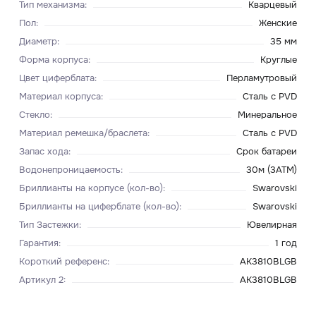
Тип механизма
:
Кварцевый
Пол
:
Женские
Диаметр
:
35 мм
Форма корпуса
:
Круглые
Цвет циферблата
:
Перламутровый
Материал корпуса
:
Сталь с PVD
Стекло
:
Минеральное
Материал ремешка/браслета
:
Сталь с PVD
Запас хода
:
Срок батареи
Водонепроницаемость
:
30м (3ATM)
Бриллианты на корпусе (кол-во)
:
Swarovski
Бриллианты на циферблате (кол-во)
:
Swarovski
Тип Застежки
:
Ювелирная
Гарантия
:
1 год
Короткий референс
:
AK3810BLGB
Артикул 2
:
AK3810BLGB