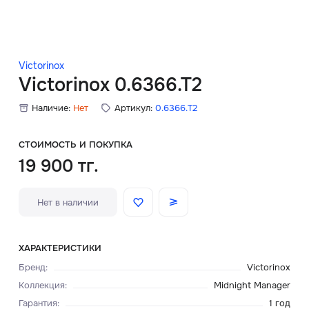
Скидки
Аксессуары
Victorinox
Victorinox 0.6366.T2
Наличие:
Нет
Артикул:
0.6366.T2
Главная
О нас
СТОИМОСТЬ И ПОКУПКА
19 900 тг.
Доставка и оплата
Нет в наличии
Блог
Сервисный центр
ХАРАКТЕРИСТИКИ
Бренд
:
Victorinox
Коллекция
:
Midnight Manager
Гарантия
:
1 год