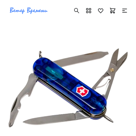
+7 ( 705 ) 181-42-50
info@vetervremeni.kz
Авторизация
Каталог
Мужские часы
Женские часы