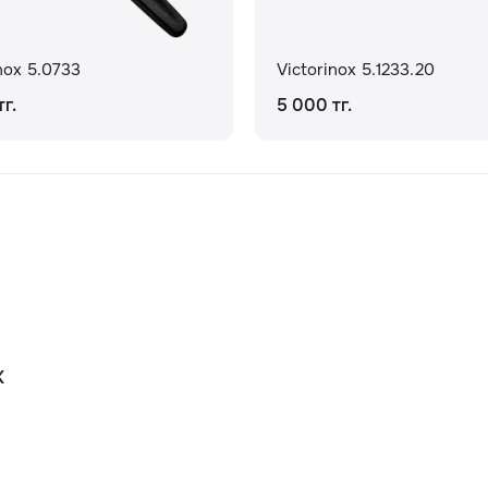
nox 5.0733
Victorinox 5.1233.20
г.
5 000 тг.
К