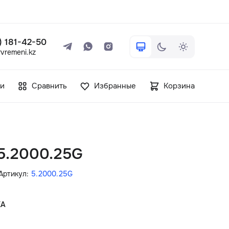
 ) 181-42-50
vremeni.kz
+7 ( 705 ) 181-42-50
и
Сравнить
Избранные
Корзина
info@vetervremeni.kz
Авторизация
 5.2000.25G
Каталог
Артикул:
5.2000.25G
Мужские часы
КА
Женские часы