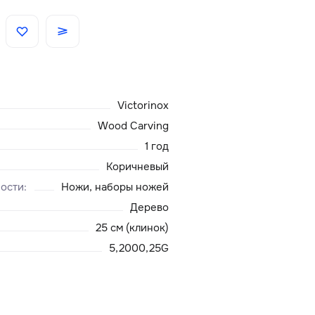
Скидки
Аксессуары
Victorinox
Главная
Wood Carving
1 год
О нас
Коричневый
ности
:
Ножи, наборы ножей
Доставка и оплата
Дерево
25 см (клинок)
Блог
5,2000,25G
Сервисный центр