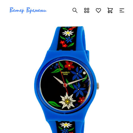
+7 ( 705 ) 181-42-50
info@vetervremeni.kz
Авторизация
Каталог
Мужские часы
Женские часы