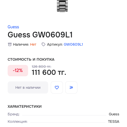
Скидки
Аксессуары
Guess
Guess GW0609L1
Наличие:
Нет
Артикул:
GW0609L1
Главная
О нас
СТОИМОСТЬ И ПОКУПКА
126 800 тг.
-12%
111 600 тг.
Доставка и оплата
Блог
Нет в наличии
Сервисный центр
ХАРАКТЕРИСТИКИ
Бренд
:
Guess
Коллекция
:
TESSA