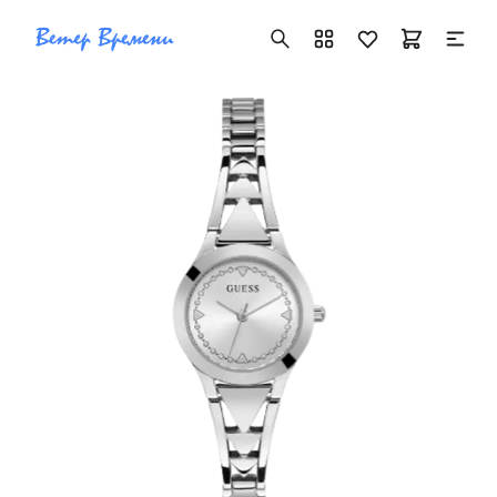
+7 ( 705 ) 181-42-50
info@vetervremeni.kz
Авторизация
Каталог
Мужские часы
Женские часы