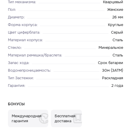
Тип механизма
:
Кварцевый
Пол
:
Женские
Диаметр
:
26 мм
Форма корпуса
:
Круглые
Цвет циферблата
:
Серый
Материал корпуса
:
Сталь
Стекло
:
Минеральное
Материал ремешка/браслета
:
Сталь
Запас хода
:
Срок батареи
Водонепроницаемость
:
30м (3ATM)
Тип Застежки
:
Раскладная
Гарантия
:
2 года
БОНУСЫ
Международная
Бесплатная
гарантия
доставка