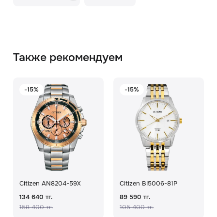
Также рекомендуем
-15%
-15%
Citizen AN8204-59X
Citizen BI5006-81P
134 640 тг.
89 590 тг.
158 400 тг.
105 400 тг.