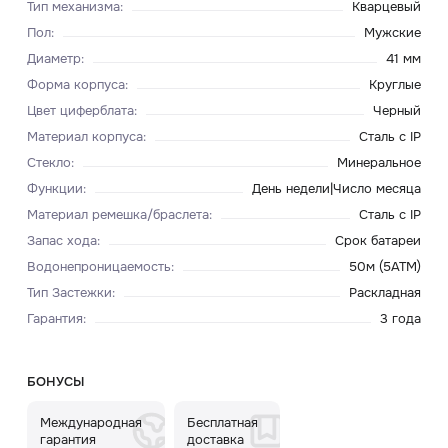
Тип механизма
:
Кварцевый
Пол
:
Мужские
Диаметр
:
41 мм
Форма корпуса
:
Круглые
Цвет циферблата
:
Черный
Материал корпуса
:
Сталь c IP
Стекло
:
Минеральное
Функции
:
День недели|Число месяца
Материал ремешка/браслета
:
Сталь c IP
Запас хода
:
Срок батареи
Водонепроницаемость
:
50м (5ATM)
Тип Застежки
:
Раскладная
Гарантия
:
3 года
БОНУСЫ
Международная
Бесплатная
гарантия
доставка