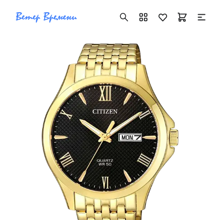
+7 ( 705 ) 181-42-50
info@vetervremeni.kz
Авторизация
Каталог
Мужские часы
Женские часы