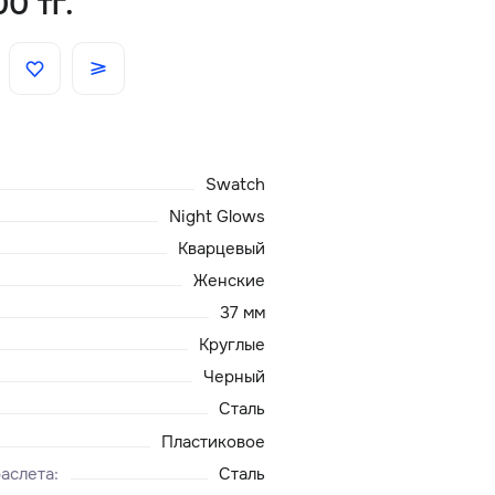
0 тг.
Скидки
Аксессуары
Swatch
Главная
Night Glows
О нас
Кварцевый
Женские
Доставка и оплата
37 мм
Круглые
Блог
Черный
Сталь
Сервисный центр
Пластиковое
аслета
:
Сталь