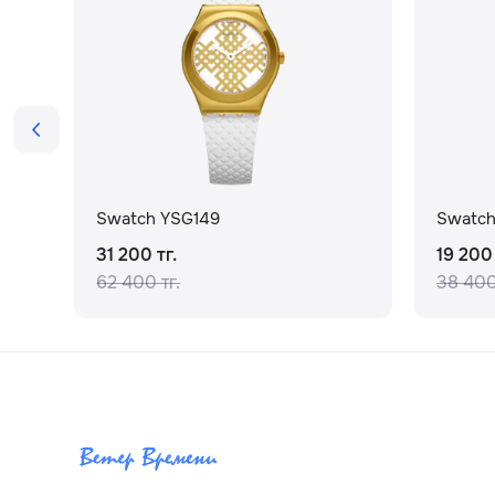
Swatch YSG149
Swatch
31 200 тг.
19 200 
62 400 тг.
38 400