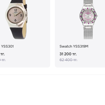
 YSS301
Swatch YSS319M
тг.
31 200 тг.
 тг.
62 400 тг.