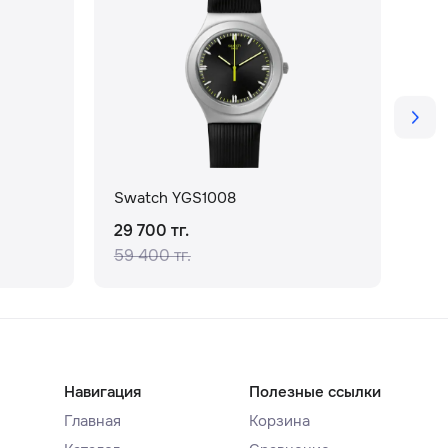
Swatch YGS1008
Swa
29 700 тг.
29 
59 400 тг.
59 
Навигация
Полезные ссылки
Главная
Корзина