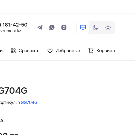
 ) 181-42-50
vremeni.kz
+7 ( 705 ) 181-42-50
и
Сравнить
Избранные
Корзина
info@vetervremeni.kz
Авторизация
GG704G
Каталог
Артикул:
YGG704G
Мужские часы
КА
Женские часы