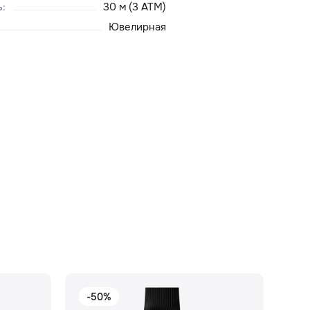
ь
:
30 м (3 ATM)
Ювелирная
-50%
-