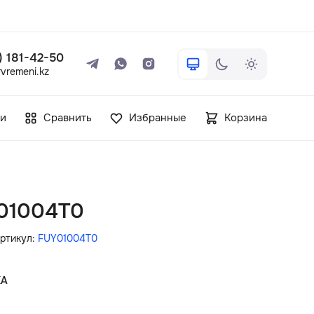
 ) 181-42-50
vremeni.kz
+7 ( 705 ) 181-42-50
и
Сравнить
Избранные
Корзина
info@vetervremeni.kz
Авторизация
Y01004T0
Каталог
ртикул:
FUY01004T0
Мужские часы
КА
Женские часы