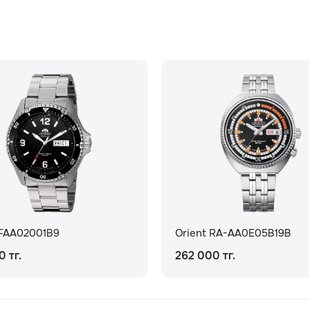
 FAA02001B9
Orient RA-AA0E05B19B
0 тг.
262 000 тг.