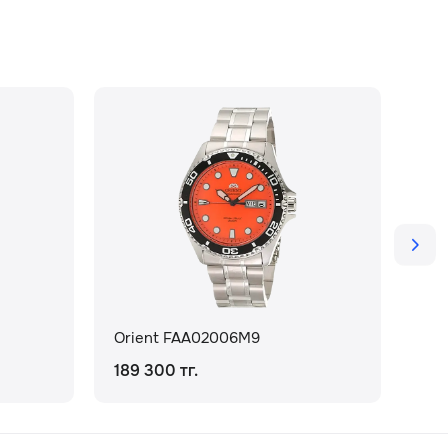
Orient FAA02006M9
Ori
189 300 тг.
189