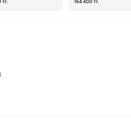
 тг.
164 400 тг.
К