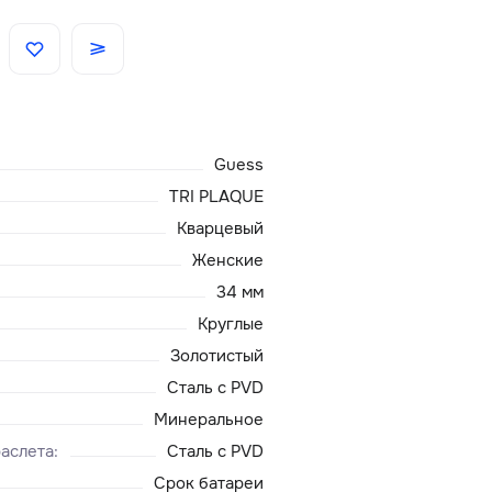
Скидки
Аксессуары
Guess
Главная
TRI PLAQUE
Кварцевый
О нас
Женские
34 мм
Доставка и оплата
Круглые
Золотистый
Блог
Сталь с PVD
Сервисный центр
Минеральное
аслета
:
Сталь с PVD
Срок батареи