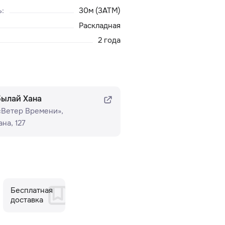
ь
:
30м (3ATM)
Раскладная
2 года
былай Хана
 «Ветер Времени»​,
на, 127
Бесплатная
доставка