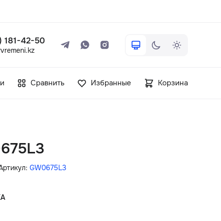
 ) 181-42-50
vremeni.kz
+7 ( 705 ) 181-42-50
и
Сравнить
Избранные
Корзина
info@vetervremeni.kz
Авторизация
675L3
Каталог
Артикул:
GW0675L3
Мужские часы
КА
Женские часы