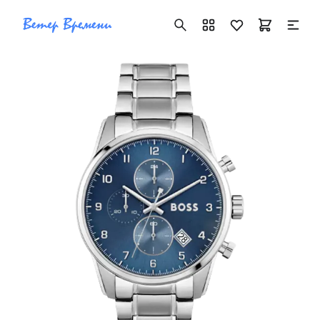
+7 ( 705 ) 181-42-50
info@vetervremeni.kz
Авторизация
Каталог
Мужские часы
Женские часы