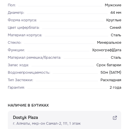
Пол
:
Мужские
Диаметр
:
44 мм
Форма корпуса
:
Круглые
Цвет циферблата
:
Синий
Материал корпуса
:
Сталь
Стекло
:
Минеральное
Функции
:
Хронограф|Дата
Материал ремешка/браслета
:
Сталь
Запас хода
:
Срок батареи
Водонепроницаемость
:
50м (5ATM)
Тип Застежки
:
Раскладная
Гарантия
:
2 года
НАЛИЧИЕ В БУТИКАХ
Dostyk Plaza
г. Алматы, мкр-он Самал-2, 111, ​1 этаж