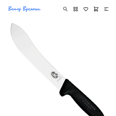
+7 ( 705 ) 181-42-50
info@vetervremeni.kz
Авторизация
Каталог
Мужские часы
Женские часы