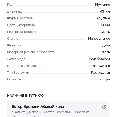
Пол
:
Мужские
Диаметр
:
43 мм
Форма корпуса
:
Круглые
Цвет циферблата
:
Синий
Материал корпуса
:
Сталь
Стекло
:
Минеральное
Функции
:
Дата
Материал ремешка/браслета
:
Сталь
Запас хода
:
Срок батареи
Водонепроницаемость
:
100м (10ATM)
Тип Застежки
:
Раскладная
Гарантия
:
2 года
НАЛИЧИЕ В БУТИКАХ
Ветер Времени Абылай Хана
г. Алматы, ​магазин «Ветер Времени»​, Проспект