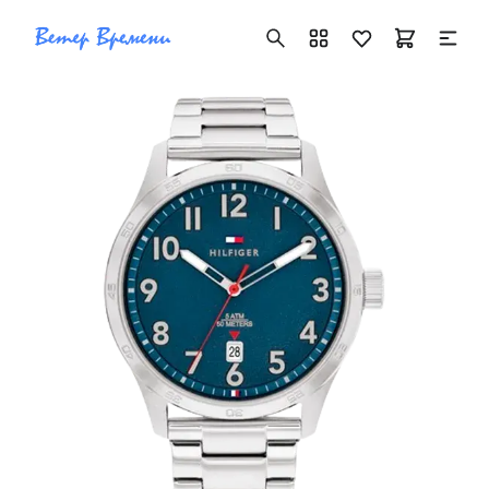
+7 ( 705 ) 181-42-50
info@vetervremeni.kz
Авторизация
Каталог
Мужские часы
Женские часы