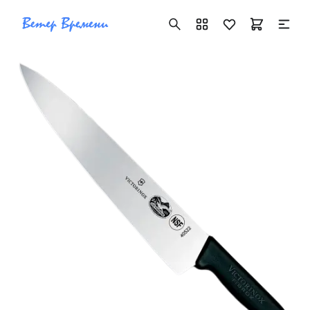
+7 ( 705 ) 181-42-50
info@vetervremeni.kz
Авторизация
Каталог
Мужские часы
Женские часы