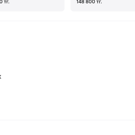
0 тг.
148 800 тг.
К