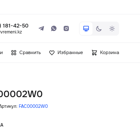
 ) 181-42-50
vremeni.kz
+7 ( 705 ) 181-42-50
и
Сравнить
Избранные
Корзина
info@vetervremeni.kz
Авторизация
C00002W0
Каталог
Артикул:
FAC00002W0
Мужские часы
КА
Женские часы