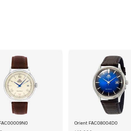
 FAC00009N0
Orient FAC08004D0