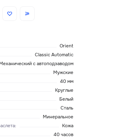
Скидки
Аксессуары
Orient
Главная
Classic Automatic
Механический с автоподзаводом
О нас
Мужские
40 мм
Доставка и оплата
Круглые
Белый
Блог
Сталь
Сервисный центр
Минеральное
аслета
:
Кожа
40 часов