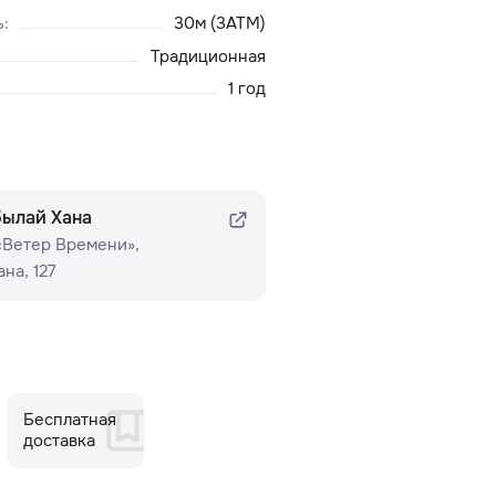
ь
:
30м (3ATM)
Традиционная
1 год
былай Хана
 «Ветер Времени»​,
на, 127
Бесплатная
доставка