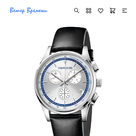
+7 ( 705 ) 181-42-50
info@vetervremeni.kz
Авторизация
Каталог
Мужские часы
Женские часы