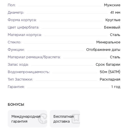
Пол
:
Мужские
Диаметр
:
41 мм
Форма корпуса
:
Круглые
Цвет циферблата
:
Бежевый
Материал корпуса
:
Сталь
Стекло
:
Минеральное
Функции
:
Отображение даты
Материал ремешка/браслета
:
Сталь
Запас хода
:
Срок батареи
Водонепроницаемость
:
50м (5ATM)
Тип Застежки
:
Раскладная
Гарантия
:
1 год
БОНУСЫ
Международная
Бесплатная
гарантия
доставка