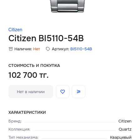
Скидки
Аксессуары
Citizen
Citizen BI5110-54B
Наличие:
Нет
Артикул:
BI5110-54B
Главная
О нас
СТОИМОСТЬ И ПОКУПКА
102 700 тг.
Доставка и оплата
Нет в наличии
Блог
Сервисный центр
ХАРАКТЕРИСТИКИ
Бренд
:
Citizen
Коллекция
:
Quartz
Тип механизма
:
Кварцевый