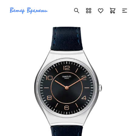
+7 ( 705 ) 181-42-50
info@vetervremeni.kz
Авторизация
Каталог
Мужские часы
Женские часы