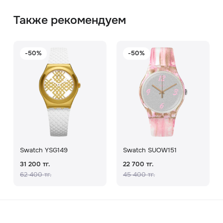
Также рекомендуем
-50%
-50%
Swatch YSG149
Swatch SUOW151
31 200 тг.
22 700 тг.
62 400 тг.
45 400 тг.