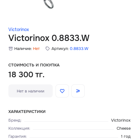
Скидки
Аксессуары
Victorinox
Victorinox 0.8833.W
Наличие:
Нет
Артикул:
0.8833.W
Главная
О нас
СТОИМОСТЬ И ПОКУПКА
18 300 тг.
Доставка и оплата
Нет в наличии
Блог
Сервисный центр
ХАРАКТЕРИСТИКИ
Бренд
:
Victorinox
Коллекция
:
Cheese
Гарантия
:
1 год