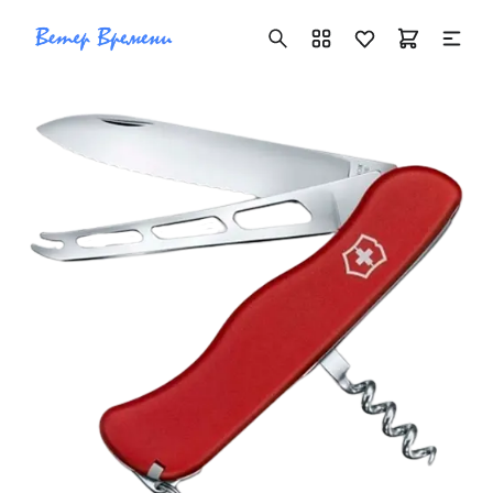
+7 ( 705 ) 181-42-50
info@vetervremeni.kz
Авторизация
Каталог
Мужские часы
Женские часы