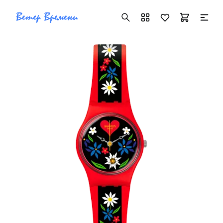
+7 ( 705 ) 181-42-50
info@vetervremeni.kz
Авторизация
Каталог
Мужские часы
Женские часы