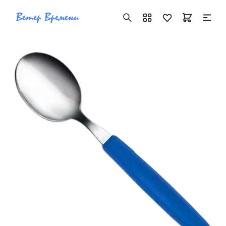
+7 ( 705 ) 181-42-50
info@vetervremeni.kz
Авторизация
Каталог
Мужские часы
Женские часы