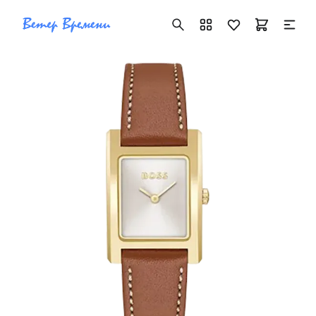
+7 ( 705 ) 181-42-50
info@vetervremeni.kz
Авторизация
Каталог
Мужские часы
Женские часы