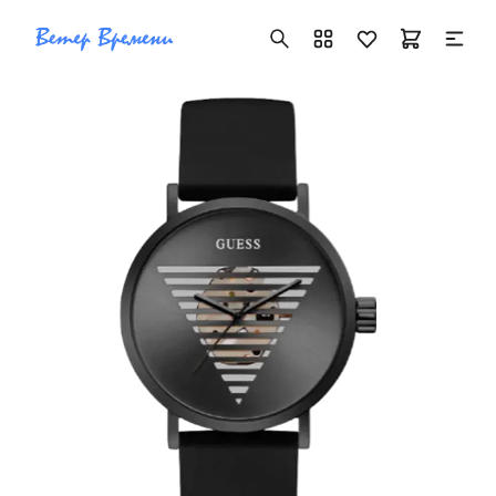
+7 ( 705 ) 181-42-50
info@vetervremeni.kz
Авторизация
Каталог
Мужские часы
Женские часы