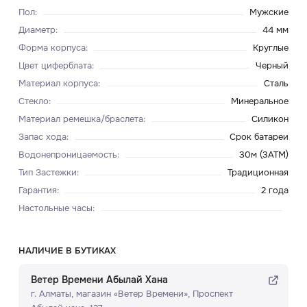
Пол
:
Мужские
Диаметр
:
44 мм
Форма корпуса
:
Круглые
Цвет циферблата
:
Черный
Материал корпуса
:
Сталь
Стекло
:
Минеральное
Материал ремешка/браслета
:
Силикон
Запас хода
:
Срок батареи
Водонепроницаемость
:
30м (3ATM)
Тип Застежки
:
Традиционная
Гарантия
:
2 года
Настольные часы
:
НАЛИЧИЕ В БУТИКАХ
Ветер Времени Абылай Хана
г. Алматы, ​магазин «Ветер Времени»​, Проспект