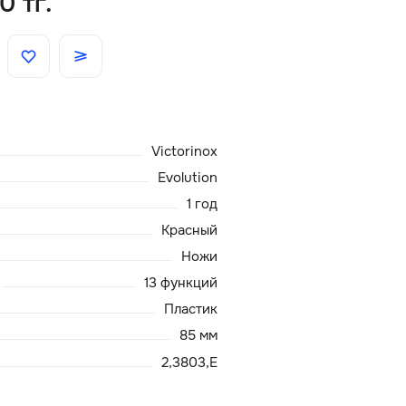
0 тг.
Скидки
Аксессуары
Victorinox
Главная
Evolution
О нас
1 год
Красный
Доставка и оплата
Ножи
13 функций
Блог
Пластик
85 мм
Сервисный центр
2,3803,E