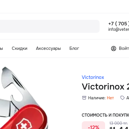
+7 ( 705
info@veter
сы
Скидки
Аксессуары
Блог
Войт
Victorinox
Victorinox
Наличие:
Нет
А
СТОИМОСТЬ И ПОКУП
13 000 тг.
-12%