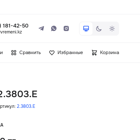
 ) 181-42-50
vremeni.kz
+7 ( 705 ) 181-42-50
и
Сравнить
Избранные
Корзина
info@vetervremeni.kz
Авторизация
 2.3803.E
Каталог
ртикул:
2.3803.E
Мужские часы
КА
Женские часы