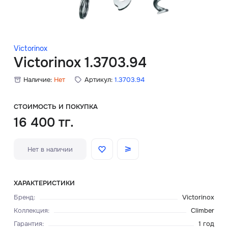
Скидки
Аксессуары
Victorinox
Victorinox 1.3703.94
Наличие:
Нет
Артикул:
1.3703.94
Главная
О нас
СТОИМОСТЬ И ПОКУПКА
16 400 тг.
Доставка и оплата
Нет в наличии
Блог
Сервисный центр
ХАРАКТЕРИСТИКИ
Бренд
:
Victorinox
Коллекция
:
Climber
Гарантия
:
1 год