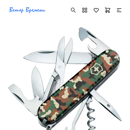
+7 ( 705 ) 181-42-50
info@vetervremeni.kz
Авторизация
Каталог
Мужские часы
Женские часы