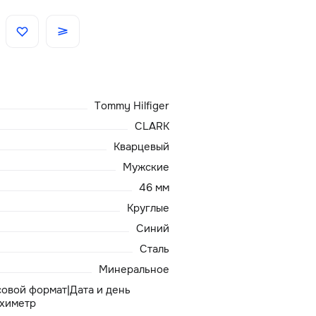
Скидки
Аксессуары
Tommy Hilfiger
Главная
CLARK
Кварцевый
О нас
Мужские
46 мм
Доставка и оплата
Круглые
Синий
Блог
Сталь
Сервисный центр
Минеральное
асовой формат|Дата и день
ахиметр