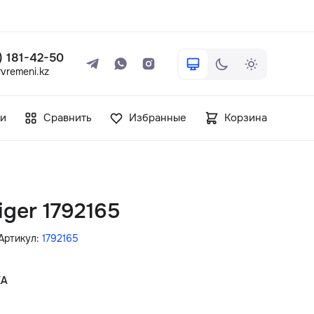
 ) 181-42-50
vremeni.kz
+7 ( 705 ) 181-42-50
и
Сравнить
Избранные
Корзина
info@vetervremeni.kz
Авторизация
iger 1792165
Каталог
Артикул:
1792165
Мужские часы
КА
Женские часы