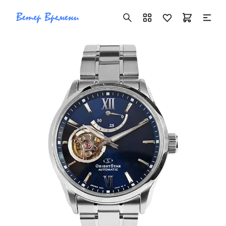
+7 ( 705 ) 181-42-50
info@vetervremeni.kz
Авторизация
Каталог
Мужские часы
Женские часы