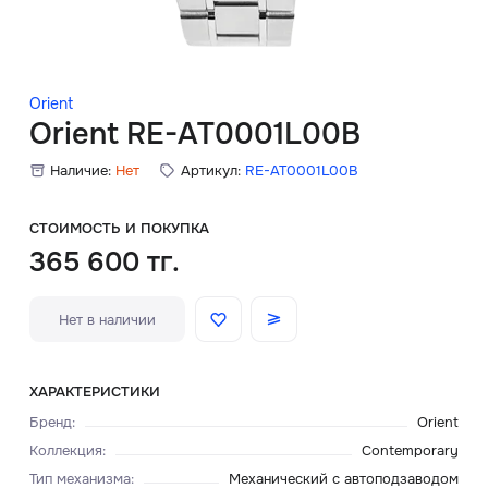
Скидки
Аксессуары
Orient
Orient RE-AT0001L00B
Наличие:
Нет
Артикул:
RE-AT0001L00B
Главная
О нас
СТОИМОСТЬ И ПОКУПКА
365 600 тг.
Доставка и оплата
Нет в наличии
Блог
Сервисный центр
ХАРАКТЕРИСТИКИ
Бренд
:
Orient
Коллекция
:
Contemporary
Тип механизма
:
Механический с автоподзаводом