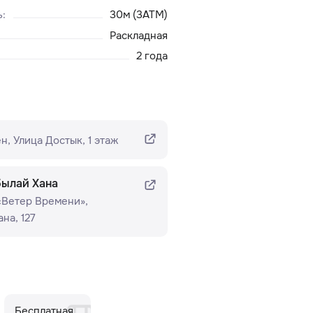
ь
:
30м (3ATM)
Раскладная
2 года
н​, Улица Достык, 1 этаж
былай Хана
 «Ветер Времени»​,
на, 127
Бесплатная