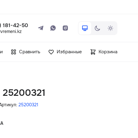
 ) 181-42-50
vremeni.kz
+7 ( 705 ) 181-42-50
и
Сравнить
Избранные
Корзина
info@vetervremeni.kz
Авторизация
n 25200321
Каталог
Артикул:
25200321
Мужские часы
КА
Женские часы