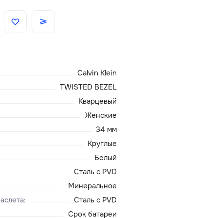
Скидки
Аксессуары
Calvin Klein
Главная
TWISTED BEZEL
Кварцевый
О нас
Женские
34 мм
Доставка и оплата
Круглые
Белый
Блог
Сталь с PVD
Сервисный центр
Минеральное
аслета
:
Сталь с PVD
Срок батареи