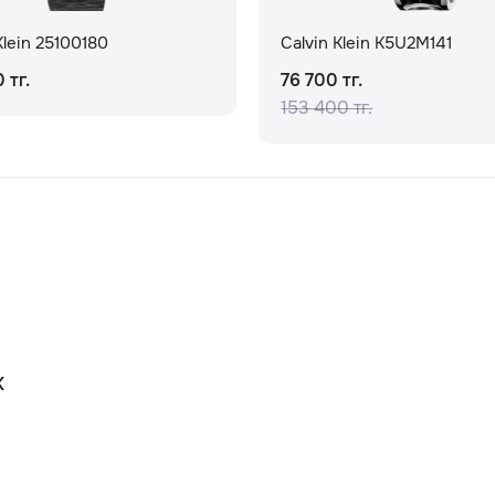
Klein 25100180
Calvin Klein K5U2M141
 тг.
76 700 тг.
153 400 тг.
К